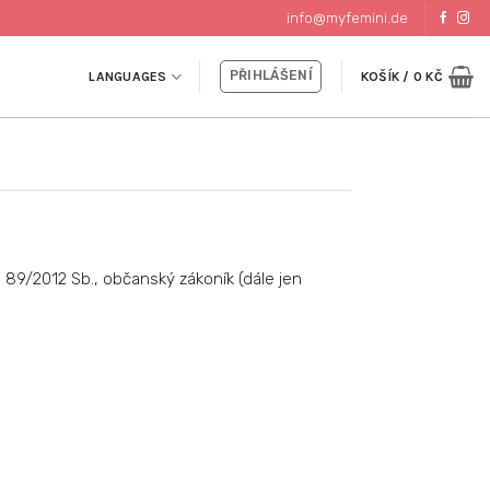
info@myfemini.de
PŘIHLÁŠENÍ
LANGUAGES
KOŠÍK /
0
KČ
č. 89/2012 Sb., občanský zákoník (dále jen