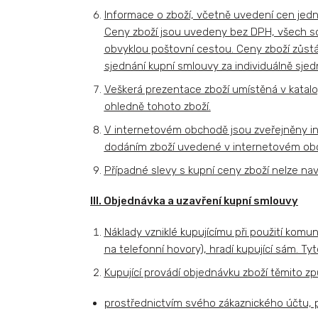
Informace o zboží, včetně uvedení cen jedn
Ceny zboží jsou uvedeny bez DPH, všech sou
obvyklou poštovní cestou. Ceny zboží zůstá
sjednání kupní smlouvy za individuálně sj
Veškerá prezentace zboží umístěná v katalo
ohledně tohoto zboží.
V internetovém obchodě jsou zveřejněny in
dodáním zboží uvedené v internetovém obch
Případné slevy s kupní ceny zboží nelze nav
III. Objednávka a uzavření kupní smlouvy
Náklady vzniklé kupujícímu při použití komu
na telefonní hovory), hradí kupující sám. Tyt
Kupující provádí objednávku zboží těmito z
prostřednictvím svého zákaznického účtu, p