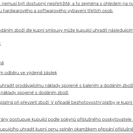
čet nemusí být dostupný nepřetržitě, a to zejména s ohledem n
bu hardwarového a softwarového vybavení třetích osob.
dáním zboží dle kupní smlouvy může kupující uhradit následujícím
t
ně
ím odběru ve výdejně zásilek
 uhradit prodávajícímu náklady spojené s balením a dodáním zboží
i náklady spojené s dodáním zboží.
splatná při převzetí zboží. V případě bezhotovostní platby je kupn
brány postupuje kupující podle pokynů příslušného poskytovatele 
upujícího uhradit kupní cenu splněn okamžikem připsání příslušné