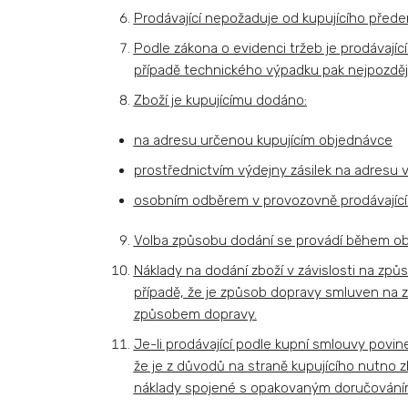
Prodávající nepožaduje od kupujícího přede
Podle zákona o evidenci tržeb je prodávajíc
případě technického výpadku pak nejpozděj
Zboží je kupujícímu dodáno:
na adresu určenou kupujícím objednávce
prostřednictvím výdejny zásilek na adresu vý
osobním odběrem v provozovně prodávajíc
Volba způsobu dodání se provádí během obj
Náklady na dodání zboží v závislosti na způ
případě, že je způsob dopravy smluven na zá
způsobem dopravy.
Je-li prodávající podle kupní smlouvy povine
že je z důvodů na straně kupujícího nutno 
náklady spojené s opakovaným doručováním 