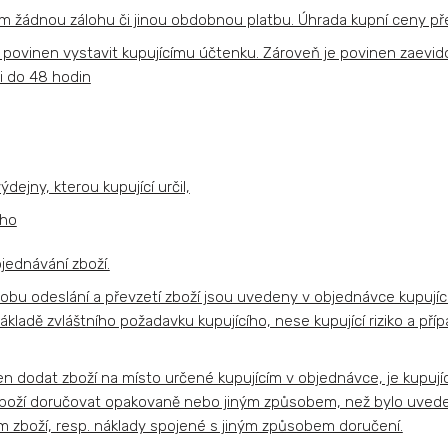
m žádnou zálohu či jinou obdobnou platbu. Úhrada kupní ceny př
í povinen vystavit kupujícímu účtenku. Zároveň je povinen zaevido
i do 48 hodin
dejny, kterou kupující určil,
ího
ednávání zboží.
sobu odeslání a převzetí zboží jsou uvedeny v objednávce kupujíc
kladě zvláštního požadavku kupujícího, nese kupující riziko a p
n dodat zboží na místo určené kupujícím v objednávce, je kupující
zboží doručovat opakovaně nebo jiným způsobem, než bylo uveden
zboží, resp. náklady spojené s jiným způsobem doručení.