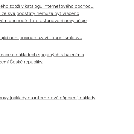
ivého zboží v katalogu internetového obchodu.
oží ze své podstaty nemůže být vráceno
tovém obchodě. Toto ustanovení nevylučuje
jící není povinen uzavřít kupní smlouvu
rmace o nákladech spojených s balením a
emí České republiky.
ouvy (náklady na internetové připojení, náklady