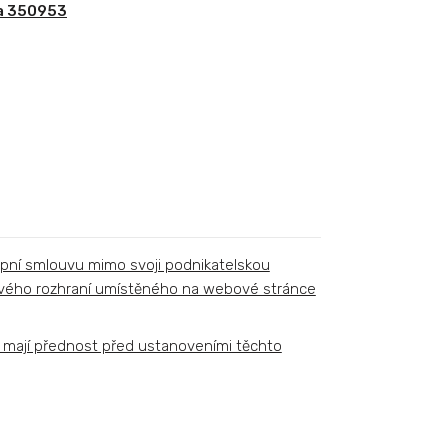
ka 350953
kupní smlouvu mimo svoji podnikatelskou
ového rozhraní umístěného na webové stránce
 mají přednost před ustanoveními těchto