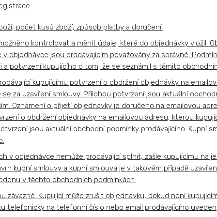
gistrace.
boží, počet kusů zboží, způsob platby a doručení.
ožněno kontrolovat a měnit údaje, které do objednávky vložil. O
né v objednávce jsou prodávajícím považovány za správné. Podmín
 a potvrzení kupujícího o tom, že se seznámil s těmito obchodní
dávající kupujícímu potvrzení o obdržení objednávky na emailovou
 se za uzavření smlouvy. Přílohou potvrzení jsou aktuální obchod
ícím. Oznámení o přijetí objednávky je doručeno na emailovou adr
vrzení o obdržení objednávky na emailovou adresu, kterou kupující
potvrzení jsou aktuální obchodní podmínky prodávajícího. Kupní 
o.
ch v objednávce nemůže prodávající splnit, zašle kupujícímu na
h kupní smlouvy a kupní smlouva je v takovém případě uzavřena 
vedenu v těchto obchodních podmínkách.
ou závazné. Kupující může zrušit objednávku, dokud není kupujíc
vku telefonicky na telefonní číslo nebo email prodávajícího uved