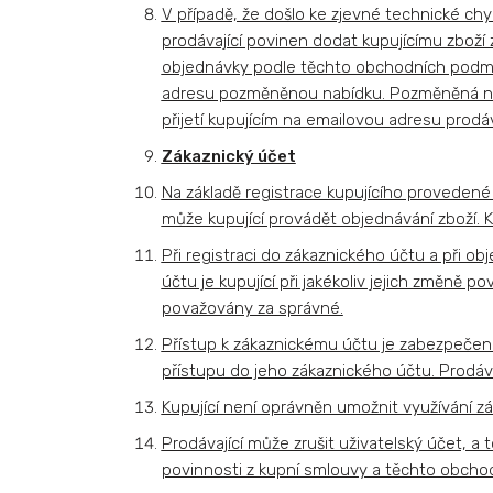
V případě, že došlo ke zjevné technické ch
prodávající povinen dodat kupujícímu zboží 
objednávky podle těchto obchodních podmín
adresu pozměněnou nabídku. Pozměněná nab
přijetí kupujícím na emailovou adresu prodáv
Zákaznický účet
Na základě registrace kupujícího proveden
může kupující provádět objednávání zboží. K
Při registraci do zákaznického účtu a při o
účtu je kupující při jakékoliv jejich změně 
považovány za správné.
Přístup k zákaznickému účtu je zabezpečen
přístupu do jeho zákaznického účtu. Prodáv
Kupující není oprávněn umožnit využívání z
Prodávající může zrušit uživatelský účet, a t
povinnosti z kupní smlouvy a těchto obcho