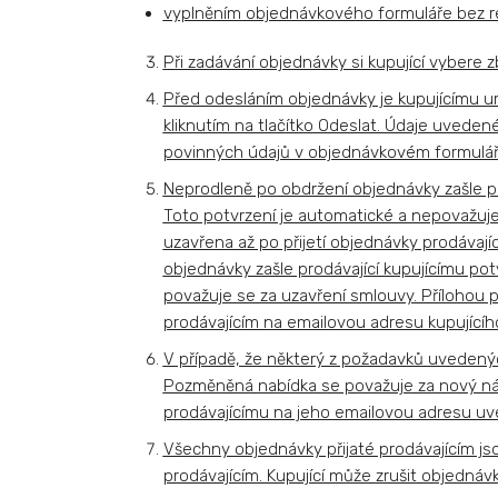
vyplněním objednávkového formuláře bez re
Při zadávání objednávky si kupující vybere z
Před odesláním objednávky je kupujícímu um
kliknutím na tlačítko Odeslat. Údaje uvede
povinných údajů v objednávkovém formuláři
Neprodleně po obdržení objednávky zašle pro
Toto potvrzení je automatické a nepovažuje
uzavřena až po přijetí objednávky prodávaj
objednávky zašle prodávající kupujícímu pot
považuje se za uzavření smlouvy. Přílohou 
prodávajícím na emailovou adresu kupujícíh
V případě, že některý z požadavků uvedený
Pozměněná nabídka se považuje za nový návr
prodávajícímu na jeho emailovou adresu u
Všechny objednávky přijaté prodávajícím js
prodávajícím. Kupující může zrušit objedná