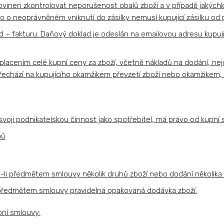
 povinen zkontrolovat neporušenost obalů zboží a v případě jakých
o o neoprávněném vniknutí do zásilky nemusí kupující zásilku od 
ad – fakturu. Daňový doklad je odeslán na emailovou adresu kupu
aplacením celé kupní ceny za zboží, včetně nákladů na dodání, ne
přechází na kupujícího okamžikem převzetí zboží nebo okamžikem, k
svoji podnikatelskou činnost jako spotřebitel, má právo od kupní
nů
e-li předmětem smlouvy několik druhů zboží nebo dodání několika 
i předmětem smlouvy pravidelná opakovaná dodávka zboží.
pní smlouvy: