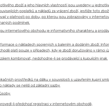
otlivého zboží a jeho hlavních vlastností jsou uvedeny u jednotl
visejících poplatků a nákladů za vrácení zboží, jestliže toto zb
vají v platnosti po dobu, po kterou jsou zobrazovány v interne
ednaných podmínek.
gu internetového obchodu je informativního charakteru a prodáva
formace o nákladech spojených s balením a dodáním zboží. Info
odě platí pouze v případech, kdy je zboží doručováno v rámci úz
zájem kombinovat, nedohodne-li se prodávající s kupujícím jinak.
nikačních prostředků na dálku v souvislosti s uzavřením kupní sml
o náklady se neliší od základní sazby.
působy:
rovedl-li předchozí registraci v internetovém obchodě,