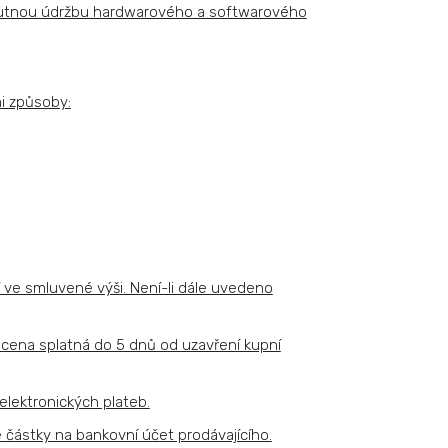
a nutnou údržbu hardwarového a softwarového
i způsoby:
 ve smluvené výši. Není-li dále uvedeno
í cena splatná do 5 dnů od uzavření kupní
elektronických plateb.
 částky na bankovní účet prodávajícího.