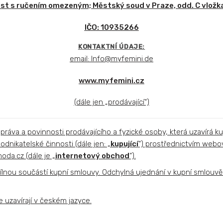
st s ručením omezeným; Městský soud v Praze, odd. C vlož
IČO: 10935266
KONTAKTNÍ ÚDAJE:
email: Info@myfemini.de
www.myfemini.cz
(dále jen „prodávající“)
ráva a povinnosti prodávajícího a fyzické osoby, která uzavírá 
odnikatelské činnosti (dále jen: „
kupující
“) prostřednictvím web
da.cz (dále je „
internetový obchod
“).
nou součástí kupní smlouvy. Odchylná ujednání v kupní smlouvě
uzavírají v českém jazyce.