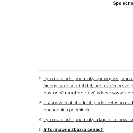
Společno
Tyto obchodní podmínky upravují vzájemná p
činnost jako spotřebitel, nebo v rámci své p
dostupné na internetové adrese www.triomo
Ustanovení obchodních podmínek jsou nedíl
obchodních podmínek.
Tyto obchodní podmínky a kupní smlouva se 
Informace o zboží a cenách