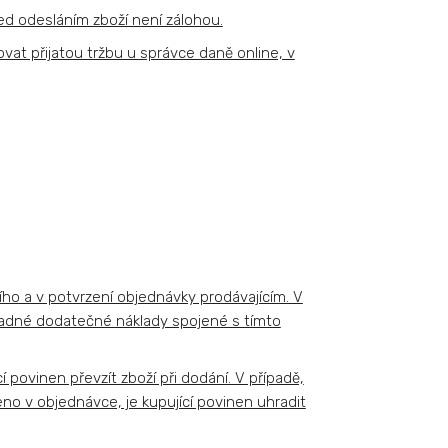
ed odesláním zboží není zálohou.
vat přijatou tržbu u správce daně online, v
ího a v potvrzení objednávky prodávajícím. V
řípadné dodatečné náklady spojené s tímto
 povinen převzít zboží při dodání. V případě,
o v objednávce, je kupující povinen uhradit