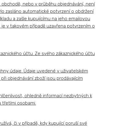
ém obchodě, nebo v průběhu objednávání, není
ylo zasláno automatické potvrzení o obdržení
ladu a zašle kupujícímu na jeho emailovou
je v takovém případě uzavřena potvrzením o
kaznického účtu. Ze svého zákaznického účtu
šechny údaje. Údaje uvedené v uživatelském
 při objednávání zboží jsou prodávajícím
lčenlivost, ohledně informací nezbytných k
 třetími osobami.
žívá, či v případě, kdy kupující poruší své