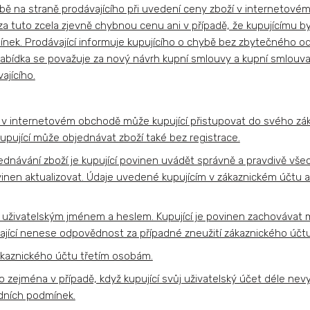
ybě na straně prodávajícího při uvedení ceny zboží v internetov
za tuto zcela zjevně chybnou cenu ani v případě, že kupujícímu b
ek. Prodávající informuje kupujícího o chybě bez zbytečného odk
ídka se považuje za nový návrh kupní smlouvy a kupní smlouva 
ajícího.
é v internetovém obchodě může kupující přistupovat do svého zá
upující může objednávat zboží také bez registrace.
bjednávání zboží je kupující povinen uvádět správně a pravdivě v
povinen aktualizovat. Údaje uvedené kupujícím v zákaznickém účtu a
 uživatelským jménem a heslem. Kupující je povinen zachovávat m
ající nenese odpovědnost za případné zneužití zákaznického účtu
ákaznického účtu třetím osobám.
o zejména v případě, když kupující svůj uživatelský účet déle nevyu
dních podmínek.