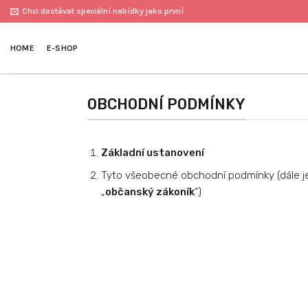
Přeskočit
Chci dostávat speciální nabídky jako první
na
obsah
HOME
E-SHOP
OBCHODNÍ PODMÍNKY
Základní ustanovení
Tyto všeobecné obchodní podmínky (dále j
„
občanský zákoník
“)