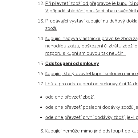
Při převzetí zboží od přepravce je kupující
V případě shledání porušení obalu svědčícíh
Prodávající vystaví kupujícímu daňový dokl
zboží.
Kupující nabývá vlastnické právo ke zboží z
nahodilou zkázu, poškození či ztrátu zboží 
rozporu s kupní smlouvou tak neučinil.
Odstoupení od smlouvy
Kupující, který uzavřel kupní smlouvu mimo 
Lhůta pro odstoupení od smlouvy činí 14 d
ode dne převzetí zboží,
ode dne převzetí poslední dodávky zboží, j
ode dne převzetí první dodávky zboží, je-l
Kupující nemůže mimo jiné odstoupit od ku