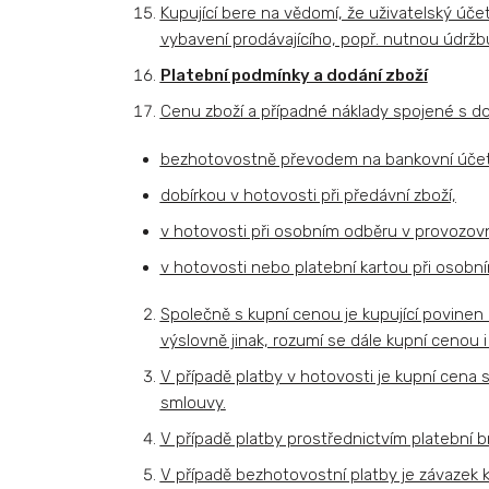
Kupující bere na vědomí, že uživatelský ú
vybavení prodávajícího, popř. nutnou údrž
Platební podmínky a dodání zboží
Cenu zboží a případné náklady spojené s do
bezhotovostně převodem na bankovní úče
dobírkou v hotovosti při předávní zboží,
v hotovosti při osobním odběru v provozov
v hotovosti nebo platební kartou při osobn
Společně s kupní cenou je kupující povinen
výslovně jinak, rozumí se dále kupní cenou 
V případě platby v hotovosti je kupní cena 
smlouvy.
V případě platby prostřednictvím platební 
V případě bezhotovostní platby je závazek k