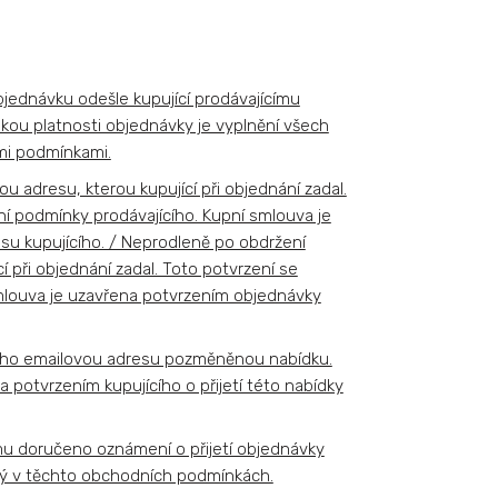
bjednávku odešle kupující prodávajícímu
kou platnosti objednávky je vyplnění všech
mi podmínkami.
 adresu, kterou kupující při objednání zadal.
ní podmínky prodávajícího. Kupní smlouva je
esu kupujícího. / Neprodleně po obdržení
 při objednání zadal. Toto potvrzení se
smlouva je uzavřena potvrzením objednávky
 jeho emailovou adresu pozměněnou nabídku.
potvrzením kupujícího o přijetí této nabídky
ímu doručeno oznámení o přijetí objednávky
ený v těchto obchodních podmínkách.